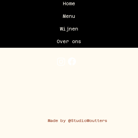
Home
Menu
Wijnen
Over ons
Made by @StudioWoutters