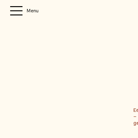
Menu
E
–
g