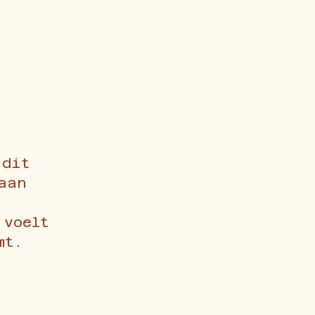
 dit
aan
 voelt
mt.